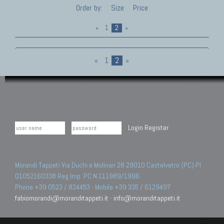
Order by:
Size
Price
«
1
2
»
«
1
2
»
Login
Register
Morandi Tappeti Via Duchi e Molinari 28 29010 Castelvetro (PC) PI
01052160338 Reg.Imp. PC N.111989/1996.
Phone +39 0523 / 824453 - Mobile +39 335 / 6129497
fabiomorandi@moranditappeti.it
-
info@moranditappeti.it