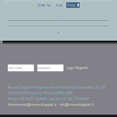
Order by:
Size
Price
»
»
Login
Register
Morandi Tappeti Via Duchi e Molinari 28 29010 Castelvetro (PC) PI
01052160338 Reg.Imp. PC N.111989/1996.
Phone +39 0523 / 824453 - Mobile +39 335 / 6129497
fabiomorandi@moranditappeti.it
-
info@moranditappeti.it