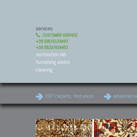
services:
CUSTOMER SERVICE
+39 335/6129497
+39 0523/824453
restoration lab
furnishing advice
cleaning
397 carpets, find yours
advanced s
Modern Carpets
Contemporary modern
carpets.