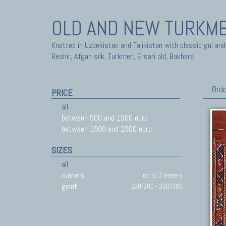
OLD AND NEW TURKM
Knotted in Uzbekistan and Tajikistan with classic gul and
Beshir, Afgan silk, Turkmen, Ersari old, Bukhara.
Orde
PRICE
all
between 500 and 1500 euro
between 1500 and 2500 euro
SIZES
all
runners
up to 3 meters
giant
220/280 - 330/380