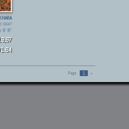
KHARA
d. 6647
 9' 8"
9,67
1.64
Page:
1
»