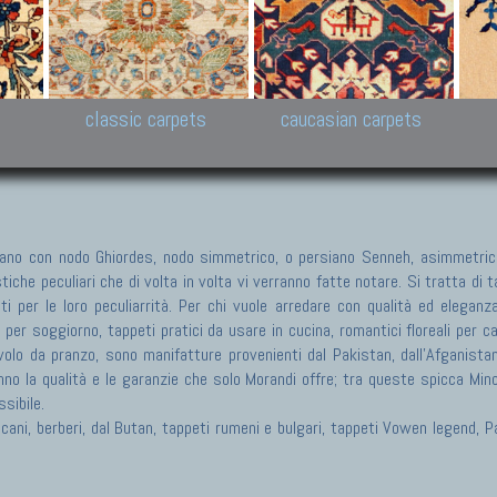
New Persian carpets,
Peshawar and Hyderabad
Kaza
k
Modern Persian carpets
Collections,
New 
al,
Pakistan and Afghan
carp
carpets
ns
s
classic carpets
caucasian carpets
no con nodo Ghiordes, nodo simmetrico, o persiano Senneh, asimmetrico
he peculiari che di volta in volta vi verranno fatte notare. Si tratta di tap
ti per le loro peculiarrità. Per chi vuole arredare con qualità ed eleganz
i per soggiorno, tappeti pratici da usare in cucina, romantici floreali per 
olo da pranzo, sono manifatture provenienti dal Pakistan, dall'Afganistan, 
nno la qualità e le garanzie che solo Morandi offre; tra queste spicca Min
sibile.
ericani, berberi, dal Butan, tappeti rumeni e bulgari, tappeti Vowen legend,