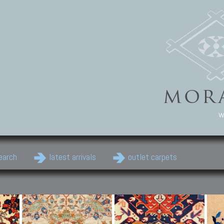
w
earch
latest arrivals
outlet carpets
Persian Carpets
Classic Carpets
Cau
Antique Persian carpets,
Floral carpets, Agra, Zigler,
Anti
Old Persian carpets,
Uzbek, Herat, Gazni, Pastu,
Shirv