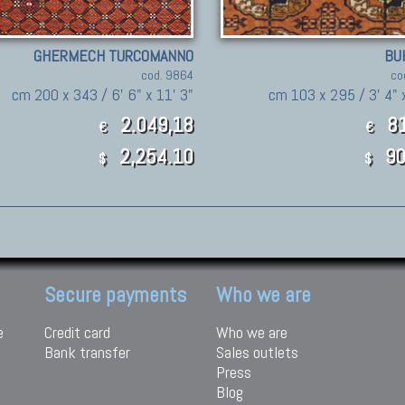
GHERMECH TURCOMANNO
BU
cod. 9864
co
cm 200 x 343 / 6' 6" x 11' 3"
cm 103 x 295 / 3' 4" x
2.049,18
81
€
€
2,254.10
90
$
$
Secure payments
Who we are
e
Credit card
Who we are
Bank transfer
Sales outlets
Press
Blog