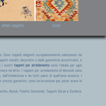
k and Karabakh rugs
Antique Chinese carpets.
Reloaded patchwor
and old Caucasian
Turkmen, Khotan, Bukhara
Kilim patchwork a
ets.
carpets.
carpets.
Other antique rugs
Tapestries and em
other carpets
kilim
. Sono tappeti eleganti scrupolosamente selezionati da
peti insoliti, decorativi o dalle geometrie accattivanti, a
a i nostri
tappeti per arredamento
sono l'ideale per ogni
camera da letto. I tappeti per arredamento di Morandi sono
dall'Uzbekistan e da tutti paesi di quell'area asiatica. I
or prezzo garantito, sono un'occasione per poter avere la
 Pasthu, Nazuk, Pashtu Savannah, Tappeti Darya e Syrdaria,