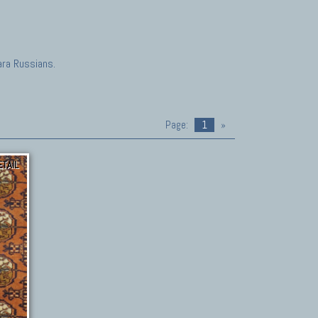
ara Russians.
Page:
1
»
ETAIL