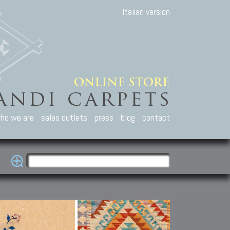
Italian version
ho we are
sales outlets
press
blog
contact
casian Carpets
Other Carpets
Kilim and Patc
que Caucasian carpets:
Antique Anatolian carpets.
Old Anatolian kilim.
an, Kuba, Lesghi, Ci-ci.
Old and new Turkish rugs.
New Afghan kilim.