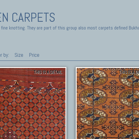
EN CARPETS
 fine knotting. They are part of this group also most carpets defined Bukh
r by:
Size
Price
THIS IS A DETAIL
THIS IS A D