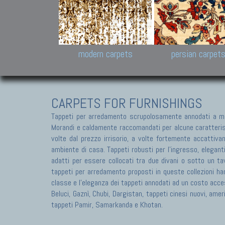
Design carpets:
Jan Kath, Rug Star, Chuc
Palù. Tibet, Bhadohi, Nep
Samsung
and Himalayan Collectio
modern carpets
persian carpet
CARPETS FOR FURNISHINGS
Tappeti per arredamento scrupolosamente annodati a ma
Morandi e caldamente raccomandati per alcune caratteristic
volte dal prezzo irrisorio, a volte fortemente accattivan
ambiente di casa. Tappeti robusti per l'ingresso, elegant
adatti per essere collocati tra due divani o sotto un tav
tappeti per arredamento proposti in queste collezioni ha
classe e l'eleganza dei tappeti annodati ad un costo acces
Beluci, Gaznì, Chubi, Dargistan, tappeti cinesi nuovi, am
tappeti Pamir, Samarkanda e Khotan.